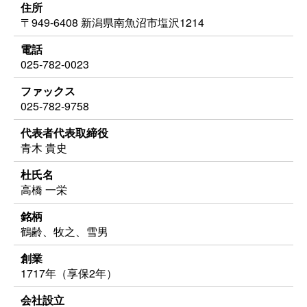
住所
〒949-6408 新潟県南魚沼市塩沢1214
電話
025‐782‐0023
ファックス
025‐782‐9758
代表者代表取締役
青木 貴史
杜氏名
高橋 一栄
銘柄
鶴齢、牧之、雪男
創業
1717年（享保2年）
会社設立