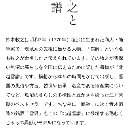
鈴木牧之は明和7年（1770年）塩沢に生まれた商人・随
筆家で、現蔵元の先祖に当たる人物。「鶴齢」という名
も牧之が命名したと伝えられています。その牧之が雪深
い魚沼の暮らしを全国に伝えるために記した書物が『北
越雪譜』です。構想から30年の時間をかけて出版し、雪
国の風俗や方言、習慣や伝承、名産である縮産業につい
てなど、魚沼の暮らしの多様性と豊かさを綴った江戸末
期のベストセラーです。ちなみに「鶴齢」に次ぐ青木酒
造の銘酒「雪男」もこの『北越雪譜』に登場する毛むく
じゃらの異獣がモデルになっています。