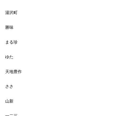
湯沢町
勝味
まる珍
ゆた
天地豊作
ささ
山新
一二三